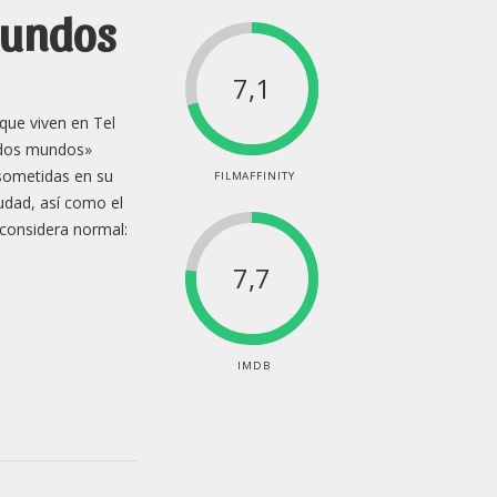
mundos
7,1
 que viven en Tel
e dos mundos»
 sometidas en su
FILMAFFINITY
ciudad, así como el
 considera normal:
7,7
IMDB