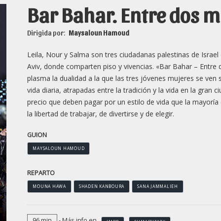
Bar Bahar. Entre dos 
Dirigida por:
Maysaloun Hamoud
Leila, Nour y Salma son tres ciudadanas palestinas de Israel
Aviv, donde comparten piso y vivencias. «Bar Bahar – Entr
plasma la dualidad a la que las tres jóvenes mujeres se ven
vida diaria, atrapadas entre la tradición y la vida en la gran 
precio que deben pagar por un estilo de vida que la mayoría
la libertad de trabajar, de divertirse y de elegir.
GUION
MAYSALOUN HAMOUD
REPARTO
MOUNA HAWA
SHADEN KANBOURA
SANA JAMMALIEH
96 min
- Más info en
IMDB
FILMAFFINITY