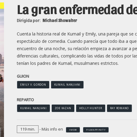
La gran enfermedad d
Dirigida por:
Michael Showalter
Cuenta la historia real de Kumail y Emily, una pareja que se
espectáculo de comedia. Cuando parecía que todo iba a que
encuentro de una noche, su relación empieza a avanzar a pe
diferencias culturales, complicando las vidas de todos por l
tenían los padres de Kumail, musulmanes estrictos.
GUION
EMILY V. GORDON
KUMAIL NANJIANI
REPARTO
KUMAIL NANJIANI
ZOE KAZAN
HOLLY HUNTER
RAY ROMANO
119 min.
- Más info en
IMDB
FILMAFFINITY