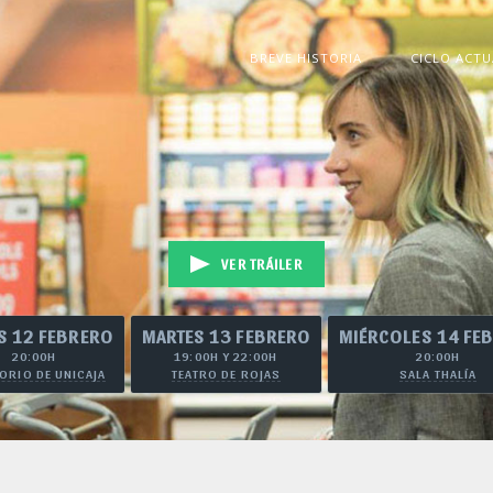
BREVE HISTORIA
CICLO ACTU
VER TRÁILER
S 12 FEBRERO
MARTES 13 FEBRERO
MIÉRCOLES 14 FE
20:00H
19:00H Y 22:00H
20:00H
ORIO DE UNICAJA
TEATRO DE ROJAS
SALA THALÍA