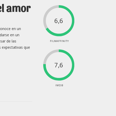
el amor
6,6
 conoce en un
darse en un
sar de las
FILMAFFINITY
as expectativas que
7,6
IMDB