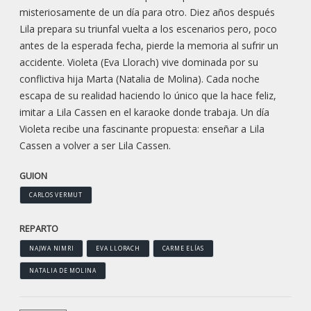
misteriosamente de un día para otro. Diez años después
Lila prepara su triunfal vuelta a los escenarios pero, poco
antes de la esperada fecha, pierde la memoria al sufrir un
accidente. Violeta (Eva Llorach) vive dominada por su
conflictiva hija Marta (Natalia de Molina). Cada noche
escapa de su realidad haciendo lo único que la hace feliz,
imitar a Lila Cassen en el karaoke donde trabaja. Un día
Violeta recibe una fascinante propuesta: enseñar a Lila
Cassen a volver a ser Lila Cassen.
GUION
CARLOS VERMUT
REPARTO
NAJWA NIMRI
EVA LLORACH
CARME ELÍAS
NATALIA DE MOLINA