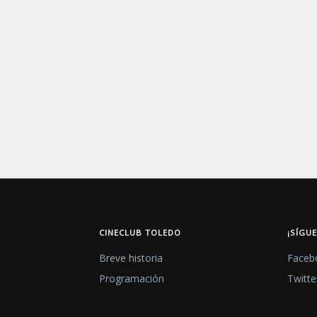
CINECLUB TOLEDO
¡SÍGU
Breve historia
Faceb
Programación
Twitte