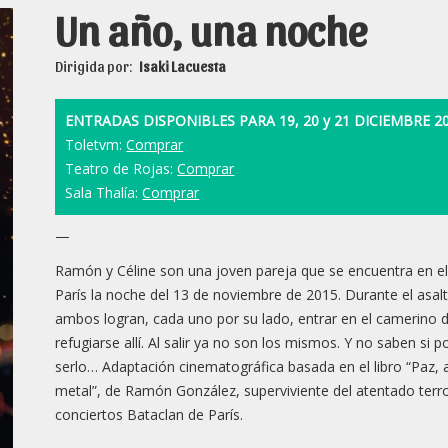
Un año, una noche
Dirigida por:
Isaki Lacuesta
ENTRADAS DISPONIBLES PARA 19, 20 y 21 DICIEMBRE 20
Toletvm:
Comprar
Teatro de Rojas:
Comprar
Sala Thalía:
Comprar
—
Ramón y Céline son una joven pareja que se encuentra en el
París la noche del 13 de noviembre de 2015. Durante el asalt
ambos logran, cada uno por su lado, entrar en el camerino 
refugiarse allí. Al salir ya no son los mismos. Y no saben si 
serlo… Adaptación cinematográfica basada en el libro “Paz,
metal”, de Ramón González, superviviente del atentado terror
conciertos Bataclan de París.