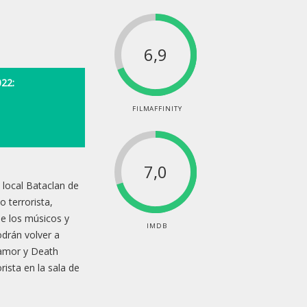
6,9
22:
FILMAFFINITY
7,0
 local Bataclan de
o terrorista,
de los músicos y
IMDB
podrán volver a
 amor y Death
ista en la sala de