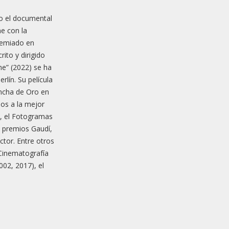
to el documental
ne con la
premiado en
rito y dirigido
he” (2022) se ha
rlín. Su película
oncha de Oro en
ios a la mejor
ta, el Fotogramas
e premios Gaudí,
ctor. Entre otros
 Cinematografía
002, 2017), el