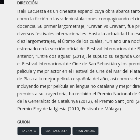
DIRECCIÓN
Isaki Lacuesta es un cineasta español cuya obra abarca tan
como la ficción o las videoinstalaciones compaginando el ci
docencia. Su primer largometraje, “Cravan vs Cravan”, fue 
diversos festivales internacionales. Hasta la actualidad ha esc
diez largometrajes, el último de los cuales, “Un año una noc
estrenado en la sección oficial del Festival Internacional de Be
anterior, “Entre dos aguas” (2018), le supuso su segunda C
el Festival Internacional de Cine de San Sebastián y los prem
película y mejor actor en el Festival de Cine del Mar del Pla
de Plata a la mejor película española del año, así como siet
incluyendo mejor película en lengua no catalana y mejor dire
premios a su trayectoria, ha recibido el Premio Nacional de
de la Generalitat de Catalunya (2012), el Premio Sant Jordi (2
Premio Eloy de la Iglesia (2010, Festival de Málaga).
GUION
ISA CAMPO
ISAKI LACUESTA
FRAN ARAÚJO