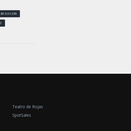
LBA GUILERA
EZ
Teatro de Rojas
SpotSales